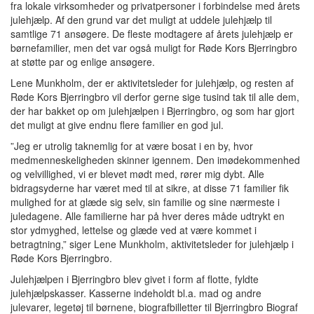
fra lokale virksomheder og privatpersoner i forbindelse med årets
julehjælp. Af den grund var det muligt at uddele julehjælp til
samtlige 71 ansøgere. De fleste modtagere af årets julehjælp er
børnefamilier, men det var også muligt for Røde Kors Bjerringbro
at støtte par og enlige ansøgere.
Lene Munkholm, der er aktivitetsleder for julehjælp, og resten af
Røde Kors Bjerringbro vil derfor gerne sige tusind tak til alle dem,
der har bakket op om julehjælpen i Bjerringbro, og som har gjort
det muligt at give endnu flere familier en god jul.
”Jeg er utrolig taknemlig for at være bosat i en by, hvor
medmenneskeligheden skinner igennem. Den imødekommenhed
og velvillighed, vi er blevet mødt med, rører mig dybt. Alle
bidragsyderne har været med til at sikre, at disse 71 familier fik
mulighed for at glæde sig selv, sin familie og sine nærmeste i
juledagene. Alle familierne har på hver deres måde udtrykt en
stor ydmyghed, lettelse og glæde ved at være kommet i
betragtning,” siger Lene Munkholm, aktivitetsleder for julehjælp i
Røde Kors Bjerringbro.
Julehjælpen i Bjerringbro blev givet i form af flotte, fyldte
julehjælpskasser. Kasserne indeholdt bl.a. mad og andre
julevarer, legetøj til børnene, biografbilletter til Bjerringbro Biograf