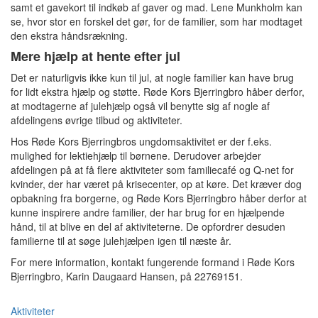
samt et gavekort til indkøb af gaver og mad. Lene Munkholm kan
se, hvor stor en forskel det gør, for de familier, som har modtaget
den ekstra håndsrækning.
Mere hjælp at hente efter jul
Det er naturligvis ikke kun til jul, at nogle familier kan have brug
for lidt ekstra hjælp og støtte. Røde Kors Bjerringbro håber derfor,
at modtagerne af julehjælp også vil benytte sig af nogle af
afdelingens øvrige tilbud og aktiviteter.
Hos Røde Kors Bjerringbros ungdomsaktivitet er der f.eks.
mulighed for lektiehjælp til børnene. Derudover arbejder
afdelingen på at få flere aktiviteter som familiecafé og Q-net for
kvinder, der har været på krisecenter, op at køre. Det kræver dog
opbakning fra borgerne, og Røde Kors Bjerringbro håber derfor at
kunne inspirere andre familier, der har brug for en hjælpende
hånd, til at blive en del af aktiviteterne. De opfordrer desuden
familierne til at søge julehjælpen igen til næste år.
For mere information, kontakt fungerende formand i Røde Kors
Bjerringbro, Karin Daugaard Hansen, på 22769151.
Aktiviteter