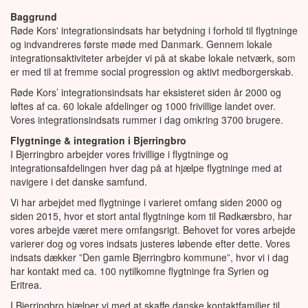
Baggrund
Røde Kors' integrationsindsats har betydning i forhold til flygtninge
og indvandreres første møde med Danmark. Gennem lokale
integrationsaktiviteter arbejder vi på at skabe lokale netværk, som
er med til at fremme social progression og aktivt medborgerskab.
Røde Kors’ integrationsindsats har eksisteret siden år 2000 og
løftes af ca. 60 lokale afdelinger og 1000 frivillige landet over.
Vores integrationsindsats rummer i dag omkring 3700 brugere.
Flygtninge & integration i Bjerringbro
I Bjerringbro arbejder vores frivillige i flygtninge og
integrationsafdelingen hver dag på at hjælpe flygtninge med at
navigere i det danske samfund.
Vi har arbejdet med flygtninge i varieret omfang siden 2000 og
siden 2015, hvor et stort antal flygtninge kom til Rødkærsbro, har
vores arbejde været mere omfangsrigt. Behovet for vores arbejde
varierer dog og vores indsats justeres løbende efter dette. Vores
indsats dækker ”Den gamle Bjerringbro kommune”, hvor vi i dag
har kontakt med ca. 100 nytilkomne flygtninge fra Syrien og
Eritrea.
I Bjerringbro hjælper vi med at skaffe danske kontaktfamilier til