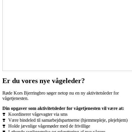
Er du vores nye vågeleder?
Røde Kors Bjerringbro søger netop nu en ny aktivitetsleder for
vågetjenesten.
Din opgaver som aktivitetsleder for vågetjenesten vil være at:
Koordinerer vågevagter via sms
Være bindeled til samarbejdspartnerne (hjemmepleje, plejehjem)
Holde jævnlige vågemøder med de frivillige
Løbende synliggørelse og rekruttering af nye vågere