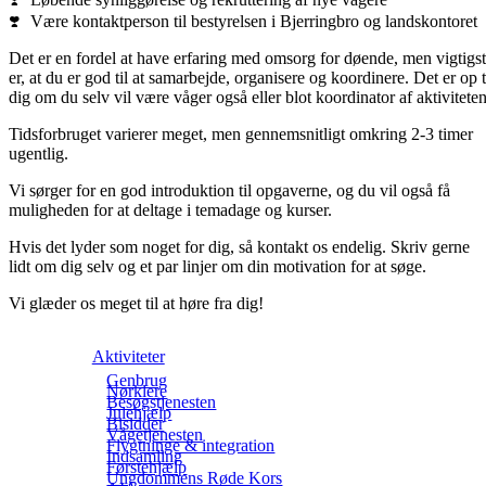
Være kontaktperson til bestyrelsen i Bjerringbro og landskontoret
Det er en fordel at have erfaring med omsorg for døende, men vigtigst
er, at du er god til at samarbejde, organisere og koordinere. Det er op t
dig om du selv vil være våger også eller blot koordinator af aktiviteten
Tidsforbruget varierer meget, men gennemsnitligt omkring 2-3 timer
ugentlig.
Vi sørger for en god introduktion til opgaverne, og du vil også få
muligheden for at deltage i temadage og kurser.
Hvis det lyder som noget for dig, så kontakt os endelig. Skriv gerne
lidt om dig selv og et par linjer om din motivation for at søge.
Vi glæder os meget til at høre fra dig!
Aktiviteter
Genbrug
Nørklere
Besøgstjenesten
Julehjælp
Bisidder
Vågetjenesten
Flygtninge & integration
Indsamling
Førstehjælp
Ungdommens Røde Kors