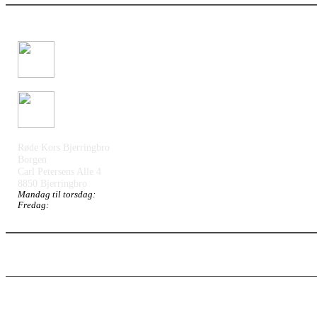
Røde Kors Bjerringbro
Borgen
Carl Petersens Alle 4
8850 Bjerringbro
Mandag til torsdag:
Fredag: