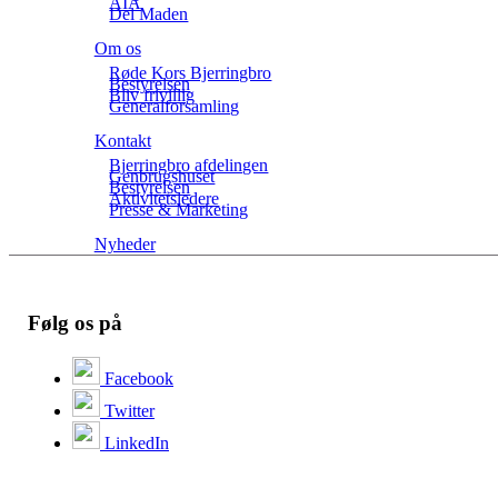
AIA
Del Maden
Om os
Røde Kors Bjerringbro
Bestyrelsen
Bliv frivillig
Generalforsamling
Kontakt
Bjerringbro afdelingen
Genbrugshuset
Bestyrelsen
Aktivitetsledere
Presse & Marketing
Nyheder
Følg os på
Facebook
Twitter
LinkedIn